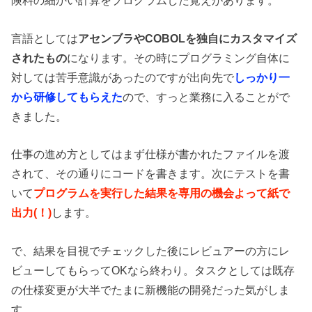
険料の細かい計算をプログラムした覚えがあります。
言語としては
アセンブラやCOBOLを独自にカスタマイズ
されたもの
になります。その時にプログラミング自体に
対しては苦手意識があったのですが出向先で
しっかり一
から研修してもらえた
ので、すっと業務に入ることがで
きました。
仕事の進め方としてはまず仕様が書かれたファイルを渡
されて、その通りにコードを書きます。次にテストを書
いて
プログラムを実行した結果を専用の機会よって紙で
出力(！)
します。
で、結果を目視でチェックした後にレビュアーの方にレ
ビューしてもらってOKなら終わり。タスクとしては既存
の仕様変更が大半でたまに新機能の開発だった気がしま
す。