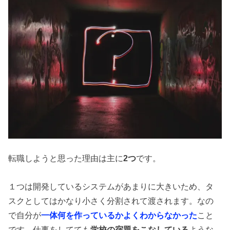
転職しようと思った理由は主に
2つ
です。
１つは開発しているシステムがあまりに大きいため、タ
スクとしてはかなり小さく分割されて渡されます。なの
で自分が
一体何を作っているかよくわからなかった
こと
です。仕事をしてても
学校の宿題をこなしている
ような