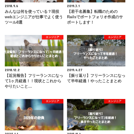
2018.9.6
2019.3.1
みんなは何を使っている？現役
【若干名募集】転職のための
webエンジニアが仕事でよく使う
Railsでポートフォリオ作成のサ
ツール8選
ポートします！
エンジニア
エンジニア
2018.12.2
2019.4.27
【近況報告】フリーランスになっ
【振り返り】フリーランスになっ
て1ヶ月経過！！現状とこれから
て半年経過！やったことまとめ
やりたいこと…
エンジニア
エンジニア
2020.1.1
2019.11.4