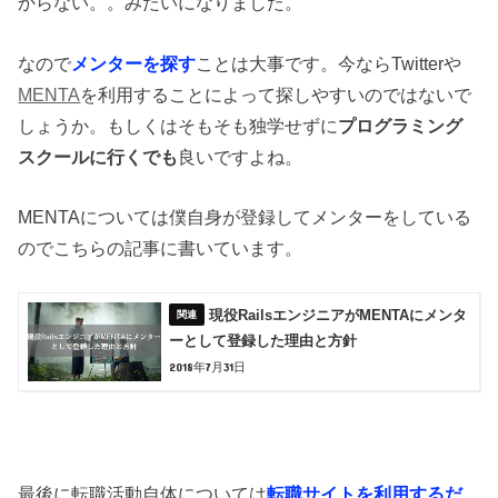
からない。。みたいになりました。
なので
メンターを探す
ことは大事です。今ならTwitterや
MENTA
を利用することによって探しやすいのではないで
しょうか。もしくはそもそも独学せずに
プログラミング
スクールに行くでも
良いですよね。
MENTAについては僕自身が登録してメンターをしている
のでこちらの記事に書いています。
現役RailsエンジニアがMENTAにメンタ
ーとして登録した理由と方針
2018年7月31日
最後に転職活動自体については
転職サイトを利用する
だ