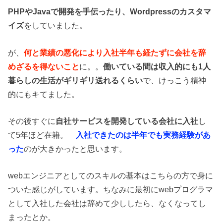
PHPやJavaで開発を手伝ったり、Wordpressのカスタマ
イズ
をしていました。
が、
何と業績の悪化により入社半年も経たずに会社を辞
めざるを得ないこと
に。。
働いている間は収入的にも1人
暮らしの生活がギリギリ送れるくらい
で、けっこう精神
的にもキてました。
その後すぐに
自社サービスを開発している会社に入社
し
て5年ほど在籍。
入社できたのは半年でも実務経験があ
った
のが大きかったと思います。
webエンジニアとしてのスキルの基本はこちらの方で身に
ついた感じがしています。ちなみに最初にwebプログラマ
として入社した会社は辞めて少ししたら、なくなってし
まったとか。