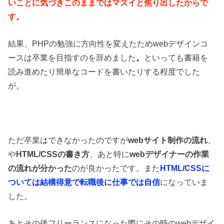
いことに気づき
このままではマズイと焦り出したからで
す。
結果、PHPの勉強に方向性を変えたためwebデザインコ
ースは卒業を目指すのを辞めました
。
といっても書籍を
読み進めたり簡単なコードを書いたりする程度でした
が。
ただ卒業はできなかったのですが
webサイト制作の流れ
、
や
HTML/CSSの書き方
、あと特に
webデザイナーの作業
の流れが分かった
のが良かったです。また
HTML/CSSに
ついては結構得意で転職後に仕事では自信
になっていま
した。
あとその後フリーランスになった際にその時のwebデザイ