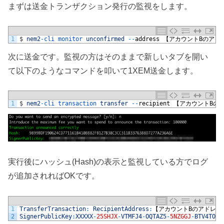
まずは送金トランザクション発行の監視をします。
1
$
nem2
-
cli 
monitor 
unconfirmed
--
address
【アカウント
B
のアド
次に送金です。監視の方はそのままで新しいタブを開い
て以下のようなコマンドを叩いて1XEM送金します。
1
$
nem2
-
cli 
transaction 
transfer
--
recipient
【アカウント
B
の
実行後にハッシュ(Hash)の表示と監視している方でログ
が追加されればOKです。
1
TransferTransaction
:
RecipientAddress
:
【アカウント
B
のアドレス
2
SignerPublicKey
:
XXXXX
-
25SHJX
-
VTMFJ4
-
OQTAZ5
-
5NZGGJ
-
BTV4TO
-
N