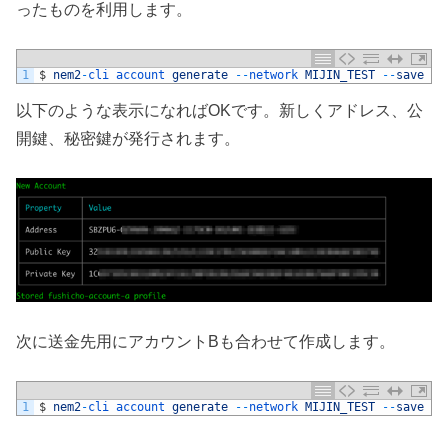
ったものを利用します。
1
$
nem2
-
cli 
account 
generate
--
network 
MIJIN_TEST
--
save
--
以下のような表示になればOKです。新しくアドレス、公
開鍵、秘密鍵が発行されます。
次に送金先用にアカウントBも合わせて作成します。
1
$
nem2
-
cli 
account 
generate
--
network 
MIJIN_TEST
--
save
--