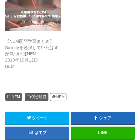
【NEM開発学習まとめ】
Solidityを勉強していたはず
が気づけばNEM
2018年10月12日
NEM
NEM
仮想通貨
NEM
ツイート
シェア
はてブ
LINE