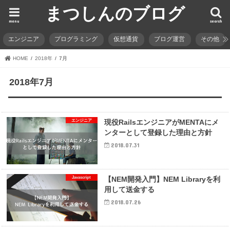
まつしんのブログ
menu
search
エンジニア
プログラミング
仮想通貨
ブログ運営
その他
HOME
2018年
7月
2018年7月
エンジニア
現役RailsエンジニアがMENTAにメ
ンターとして登録した理由と方針
2018.07.31
Javascript
【NEM開発入門】NEM Libraryを利
用して送金する
2018.07.26