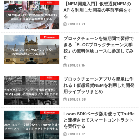
NEM
【NEM開発入門】仮想通貨NEMの
APIを利用した開発の事前準備をす
る
2018.07.21
Ethereum
ブロックチェーンを短期間で習得で
きる「FLOCブロックチェーン大学
校」の無料体験コースに参加してみ
た
2018.07.16
NEM
ブロックチェーンアプリを簡単に作
れる！仮想通貨NEMを利用した開発
用ライブラリまとめ
2018.07.08
Ethereum
Loom SDKベータ版を使ってTruffle
と連携させてスマートコントラクト
を実行する
2018.07.03