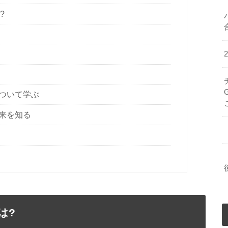
?
ついて学ぶ
来を知る
は?