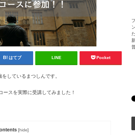
はてブ
LINE
Pocket
勉強をしているまつしんです。
コースを実際に受講してみました！
ontents
[
hide
]