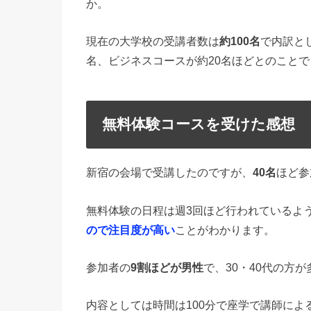
か。
現在の大学校の受講者数は
約100名
で内訳と
名、ビジネスコースが約20名ほどとのことで
無料体験コースを受けた感想
新宿の会場で受講したのですが、
40名
ほど参
無料体験の日程は週3回ほど行われているよ
ので注目度が高い
ことがわかります。
参加者の
9割ほどが男性
で、30・40代の方
内容としては時間は100分で座学で講師によ