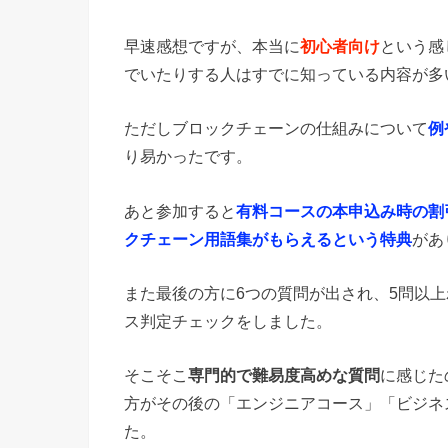
早速感想ですが、本当に
初心者向け
という感
でいたりする人はすでに知っている内容が多
ただしブロックチェーンの仕組みについて
例
り易かったです。
あと参加すると
有料コースの本申込み時の割
クチェーン用語集がもらえるという特典
があ
また最後の方に6つの質問が出され、5問以
ス判定チェックをしました。
そこそこ
専門的で難易度高めな質問
に感じた
方がその後の「エンジニアコース」「ビジネ
た。