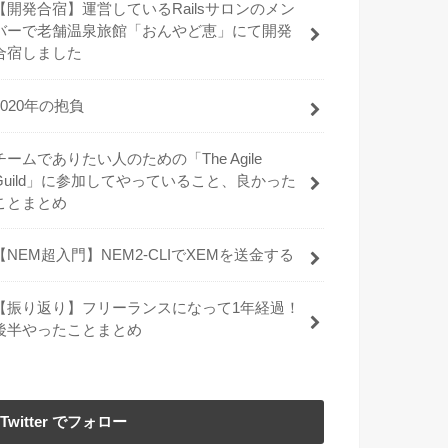
【開発合宿】運営しているRailsサロンのメン
バーで老舗温泉旅館「おんやど恵」にて開発
合宿しました
2020年の抱負
チームでありたい人のための「The Agile
Guild」に参加してやっていること、良かった
ことまとめ
【NEM超入門】NEM2-CLIでXEMを送金する
【振り返り】フリーランスになって1年経過！
後半やったことまとめ
Twitter でフォロー