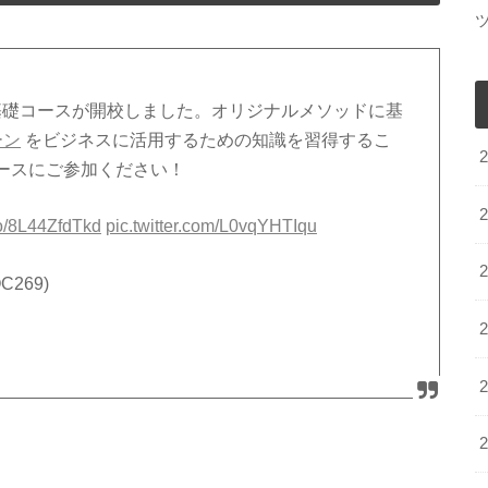
礎コースが開校しました。オリジナルメソッドに基
ーン
をビジネスに活用するための知識を習得するこ
ースにご参加ください！
.co/8L44ZfdTkd
pic.twitter.com/L0vqYHTIqu
269)