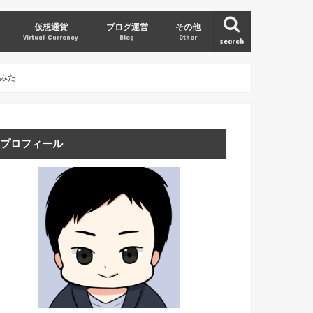
仮想通貨
ブログ運営
その他
Virtual Currency
Blog
Other
search
スポーツ
書評
みた
プロフィール