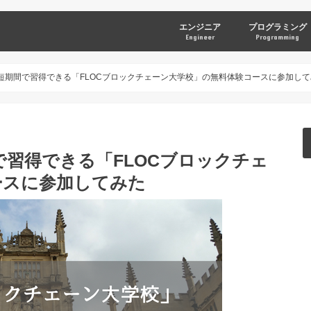
エンジニア
プログラミング
Engineer
Programming
Ethereum
NEM
Javascript
短期間で習得できる「FLOCブロックチェーン大学校」の無料体験コースに参加して
習得できる「FLOCブロックチェ
ースに参加してみた