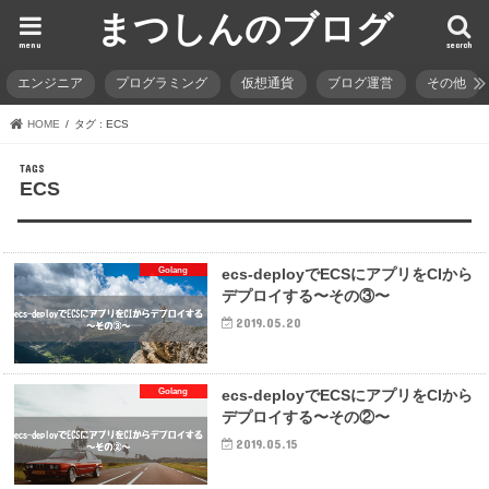
まつしんのブログ
menu
search
エンジニア
プログラミング
仮想通貨
ブログ運営
その他
HOME
タグ : ECS
ECS
Golang
ecs-deployでECSにアプリをCIから
デプロイする〜その③〜
2019.05.20
Golang
ecs-deployでECSにアプリをCIから
デプロイする〜その②〜
2019.05.15