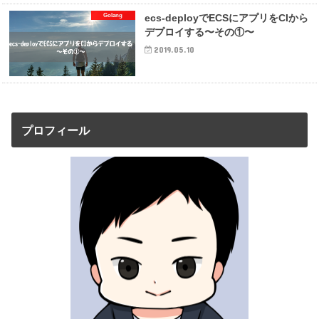
Golang
ecs-deployでECSにアプリをCIから
デプロイする〜その①〜
2019.05.10
プロフィール