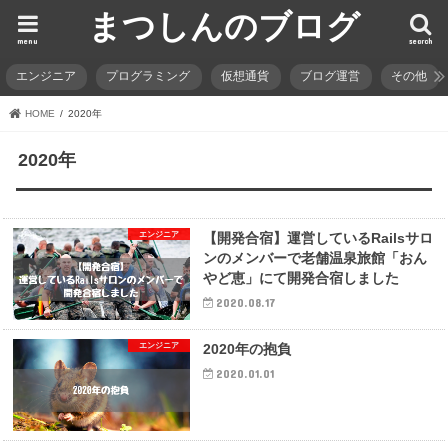
まつしんのブログ
menu
search
エンジニア
プログラミング
仮想通貨
ブログ運営
その他
HOME
2020年
2020年
エンジニア
【開発合宿】運営しているRailsサロ
ンのメンバーで老舗温泉旅館「おん
やど恵」にて開発合宿しました
2020.08.17
エンジニア
2020年の抱負
2020.01.01